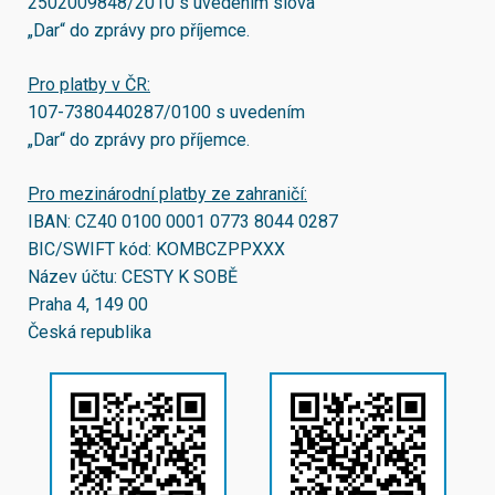
2502009848/2010
s uvedením slova
„Dar“ do zprávy pro příjemce.
Pro platby v ČR:
107-7380440287/0100
s uvedením
„Dar“ do zprávy pro příjemce.
Pro mezinárodní platby ze zahraničí:
IBAN:
CZ40 0100 0001 0773 8044 0287
BIC/SWIFT kód:
KOMBCZPPXXX
Název účtu: CESTY K SOBĚ
Praha 4, 149 00
Česká republika