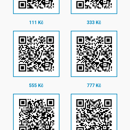
111 Kč
333 Kč
555 Kč
777 Kč