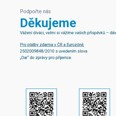
Podpořte nás
Děkujeme
Vážení diváci, velmi si vážíme vašich příspěvků – d
Pro platby zdarma v ČR a Eurozóně:
2502009848/2010
s uvedením slova
„Dar“ do zprávy pro příjemce.