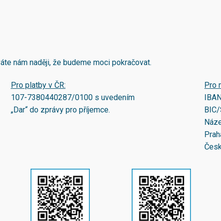
áváte nám naději, že budeme moci pokračovat.
Pro platby v ČR:
Pro 
107-7380440287/0100
s uvedením
IBA
„Dar“ do zprávy pro příjemce.
BIC/
Náze
Prah
Česk