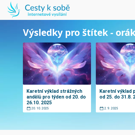
Výsledky pro štítek - orá
Karetní výklad strážných
Karetní výklad 
andělů pro týden od 20. do
od 25. do 31.8. 
26.10. 2025
20. 10. 2025
2. 9. 2025