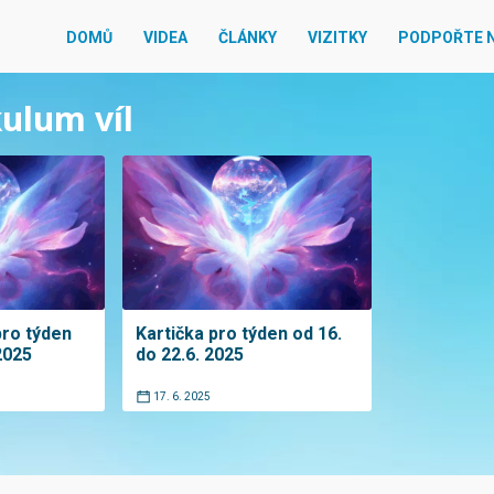
DOMŮ
VIDEA
ČLÁNKY
VIZITKY
PODPOŘTE 
kulum víl
pro týden
Kartička pro týden od 16.
2025
do 22.6. 2025
17. 6. 2025