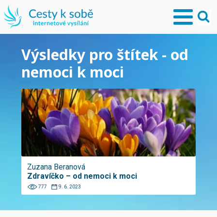
Výsledky pro štítek - od
nemoci k moci
Zuzana Beranová
Zdravíčko – od nemoci k moci
777
9. 6. 2023