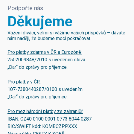
Podpořte nás
Děkujeme
Vážení diváci, velmi si vážíme vašich příspěvků – dáváte
nám naději, že budeme moci pokračovat.
Pro platby zdarma v ČR a Eurozóně:
2502009848/2010
s uvedením slova
„Dar“ do zprávy pro příjemce.
Pro platby v ČR:
107-7380440287/0100
s uvedením
„Dar“ do zprávy pro příjemce.
Pro mezinárodní platby ze zahraničí:
IBAN:
CZ40 0100 0001 0773 8044 0287
BIC/SWIFT kód:
KOMBCZPPXXX
Název účtu: CESTY K SOBĚ