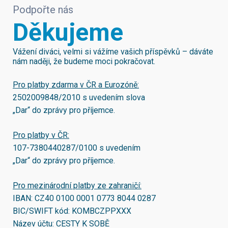
Podpořte nás
Děkujeme
Vážení diváci, velmi si vážíme vašich příspěvků – dáváte
nám naději, že budeme moci pokračovat.
Pro platby zdarma v ČR a Eurozóně:
2502009848/2010
s uvedením slova
„Dar“ do zprávy pro příjemce.
Pro platby v ČR:
107-7380440287/0100
s uvedením
„Dar“ do zprávy pro příjemce.
Pro mezinárodní platby ze zahraničí:
IBAN:
CZ40 0100 0001 0773 8044 0287
BIC/SWIFT kód:
KOMBCZPPXXX
Název účtu: CESTY K SOBĚ