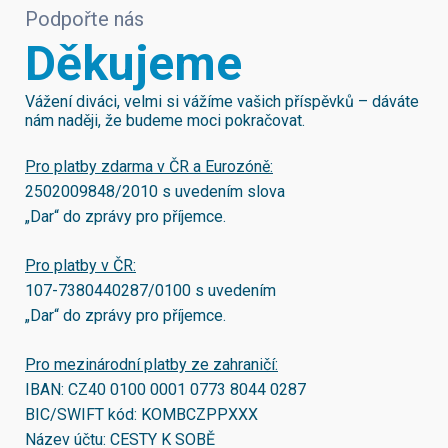
Podpořte nás
Děkujeme
Vážení diváci, velmi si vážíme vašich příspěvků – dáváte
nám naději, že budeme moci pokračovat.
Pro platby zdarma v ČR a Eurozóně:
2502009848/2010
s uvedením slova
„Dar“ do zprávy pro příjemce.
Pro platby v ČR:
107-7380440287/0100
s uvedením
„Dar“ do zprávy pro příjemce.
Pro mezinárodní platby ze zahraničí:
IBAN:
CZ40 0100 0001 0773 8044 0287
BIC/SWIFT kód:
KOMBCZPPXXX
Název účtu: CESTY K SOBĚ