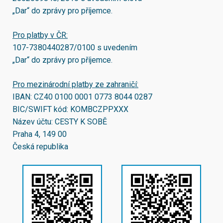
„Dar“ do zprávy pro příjemce.
Pro platby v ČR:
107-7380440287/0100
s uvedením
„Dar“ do zprávy pro příjemce.
Pro mezinárodní platby ze zahraničí:
IBAN:
CZ40 0100 0001 0773 8044 0287
BIC/SWIFT kód:
KOMBCZPPXXX
Název účtu: CESTY K SOBĚ
Praha 4, 149 00
Česká republika