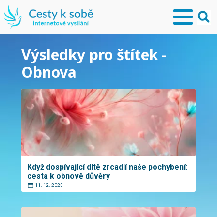
Výsledky pro štítek -
Obnova
Když dospívající dítě zrcadlí naše pochybení:
cesta k obnově důvěry
11. 12. 2025