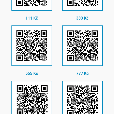
111 Kč
333 Kč
555 Kč
777 Kč