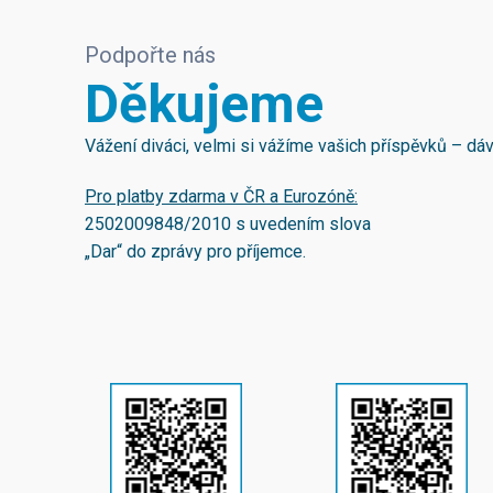
Podpořte nás
Děkujeme
Vážení diváci, velmi si vážíme vašich příspěvků – d
Pro platby zdarma v ČR a Eurozóně:
2502009848/2010
s uvedením slova
„Dar“ do zprávy pro příjemce.