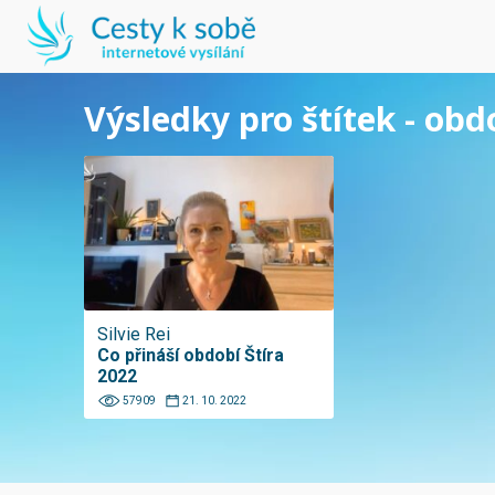
Výsledky pro štítek - obd
Silvie Rei
Co přináší období Štíra
2022
57909
21. 10. 2022