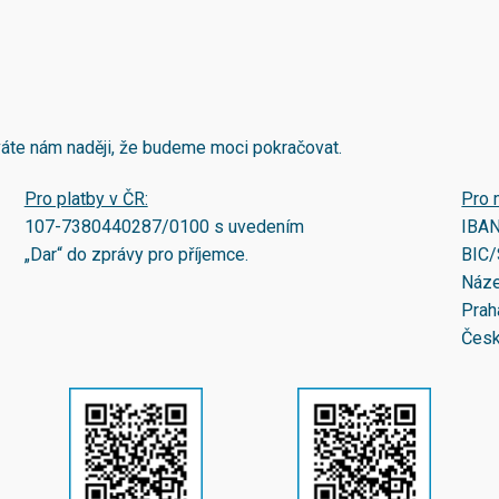
áváte nám naději, že budeme moci pokračovat.
Pro platby v ČR:
Pro 
107-7380440287/0100
s uvedením
IBA
„Dar“ do zprávy pro příjemce.
BIC/
Náze
Prah
Česk