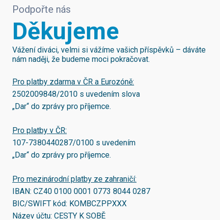
Podpořte nás
Děkujeme
Vážení diváci, velmi si vážíme vašich příspěvků – dáváte
nám naději, že budeme moci pokračovat.
Pro platby zdarma v ČR a Eurozóně:
2502009848/2010
s uvedením slova
„Dar“ do zprávy pro příjemce.
Pro platby v ČR:
107-7380440287/0100
s uvedením
„Dar“ do zprávy pro příjemce.
Pro mezinárodní platby ze zahraničí:
IBAN:
CZ40 0100 0001 0773 8044 0287
BIC/SWIFT kód:
KOMBCZPPXXX
Název účtu: CESTY K SOBĚ