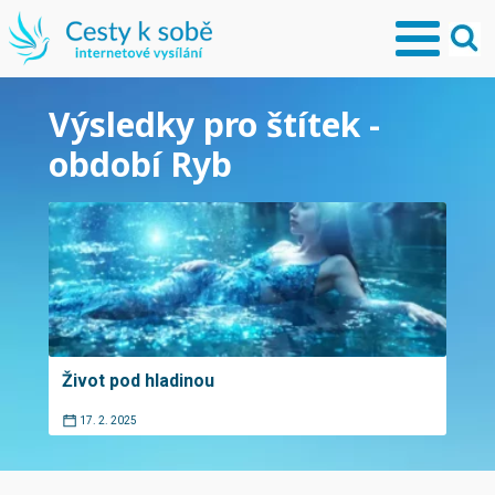
Výsledky pro štítek -
období Ryb
Život pod hladinou
17. 2. 2025