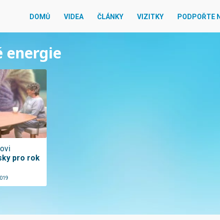
DOMŮ
VIDEA
ČLÁNKY
VIZITKY
PODPOŘTE 
é energie
žovi
sky pro rok
2019