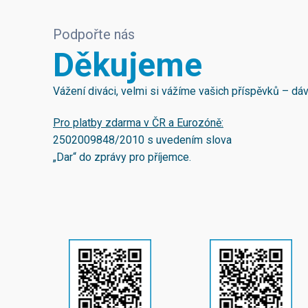
Podpořte nás
Děkujeme
Vážení diváci, velmi si vážíme vašich příspěvků – d
Pro platby zdarma v ČR a Eurozóně:
2502009848/2010
s uvedením slova
„Dar“ do zprávy pro příjemce.