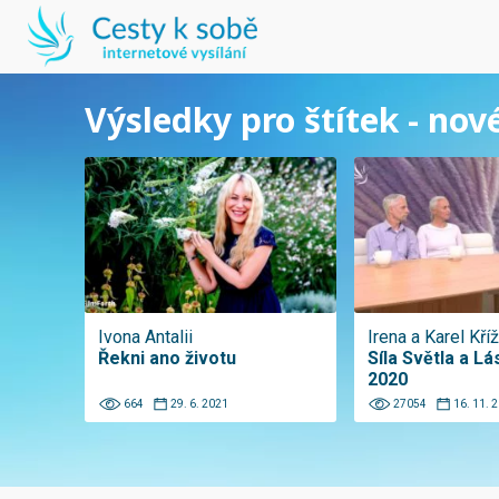
Výsledky pro štítek - nov
Ivona Antalii
Irena a Karel Kří
Řekni ano životu
Síla Světla a Lá
2020
664
29. 6. 2021
27054
16. 11. 