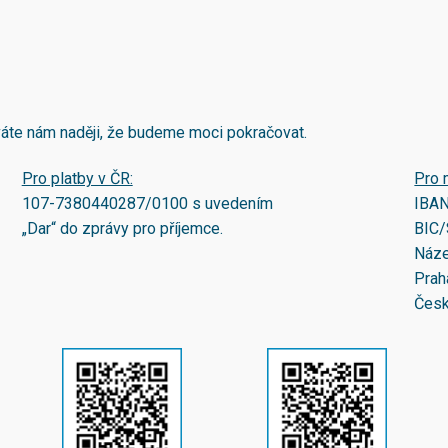
áváte nám naději, že budeme moci pokračovat.
Pro platby v ČR:
Pro 
107-7380440287/0100
s uvedením
IBA
„Dar“ do zprávy pro příjemce.
BIC/
Náze
Prah
Česk