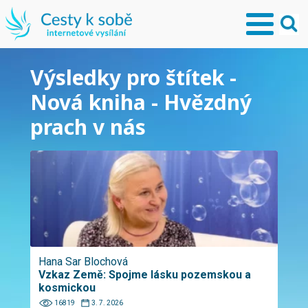
Výsledky pro štítek -
Nová kniha - Hvězdný
prach v nás
Hana Sar Blochová
Vzkaz Země: Spojme lásku pozemskou a
kosmickou
16819
3. 7. 2026