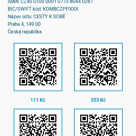
IBAN:
CZ40 0100 0001 0773 8044 0287
BIC/SWIFT kód:
KOMBCZPPXXX
Název účtu: CESTY K SOBĚ
Praha 4, 149 00
Česká republika
111 Kč
333 Kč