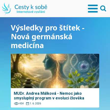
Výsledky pro štítek -
Nová germánská
medicína
MUDr. Andrea Málková - Nemoc jako
smysluplný program v evoluci člověka
454
1. 6. 2026