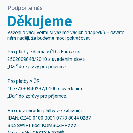
Podpořte nás
Děkujeme
Vážení diváci, velmi si vážíme vašich příspěvků – dáváte
nám naději, že budeme moci pokračovat.
Pro platby zdarma v ČR a Eurozóně:
2502009848/2010
s uvedením slova
„Dar“ do zprávy pro příjemce.
Pro platby v ČR:
107-7380440287/0100
s uvedením
„Dar“ do zprávy pro příjemce.
Pro mezinárodní platby ze zahraničí:
IBAN:
CZ40 0100 0001 0773 8044 0287
BIC/SWIFT kód:
KOMBCZPPXXX
Název účtu: CESTY K SOBĚ