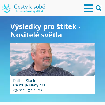
Výsledky pro štítek -
Nositelé světla
Dalibor Stach
Cesta je svatý grál
24751
5. 8. 2023