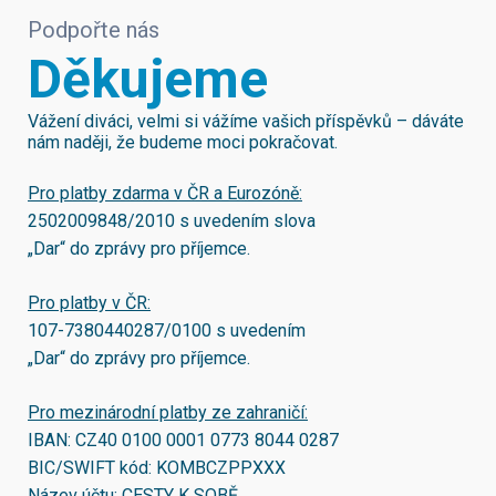
Podpořte nás
Děkujeme
Vážení diváci, velmi si vážíme vašich příspěvků – dáváte
nám naději, že budeme moci pokračovat.
Pro platby zdarma v ČR a Eurozóně:
2502009848/2010
s uvedením slova
„Dar“ do zprávy pro příjemce.
Pro platby v ČR:
107-7380440287/0100
s uvedením
„Dar“ do zprávy pro příjemce.
Pro mezinárodní platby ze zahraničí:
IBAN:
CZ40 0100 0001 0773 8044 0287
BIC/SWIFT kód:
KOMBCZPPXXX
Název účtu: CESTY K SOBĚ