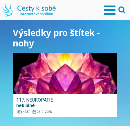
Výsledky pro štítek -
nohy
117. NEUROPATIE
neklidné
4737
25. 9. 2025