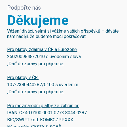
Podpořte nás
Děkujeme
Vážení diváci, velmi si vážíme vašich příspěvků – dáváte
nám naději, že budeme moci pokračovat.
Pro platby zdarma v ČR a Eurozóně:
2502009848/2010
s uvedením slova
„Dar“ do zprávy pro příjemce.
Pro platby v ČR:
107-7380440287/0100
s uvedením
„Dar“ do zprávy pro příjemce.
Pro mezinárodní platby ze zahraničí:
IBAN:
CZ40 0100 0001 0773 8044 0287
BIC/SWIFT kód:
KOMBCZPPXXX
Název účtu: CESTY K SOBĚ