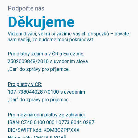
Podpořte nás
Děkujeme
Vážení diváci, velmi si vážíme vašich příspěvků – dáváte
nám naději, že budeme moci pokračovat.
Pro platby zdarma v ČR a Eurozóně:
2502009848/2010
s uvedením slova
„Dar“ do zprávy pro příjemce.
Pro platby v ČR:
107-7380440287/0100
s uvedením
„Dar“ do zprávy pro příjemce.
Pro mezinárodní platby ze zahraničí:
IBAN:
CZ40 0100 0001 0773 8044 0287
BIC/SWIFT kód:
KOMBCZPPXXX
Název účtu: CESTY K SOBĚ