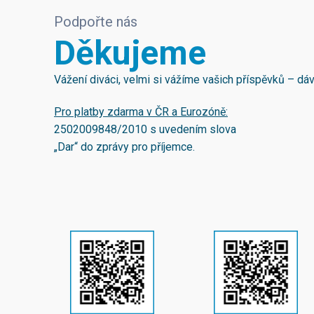
Podpořte nás
Děkujeme
Vážení diváci, velmi si vážíme vašich příspěvků – d
Pro platby zdarma v ČR a Eurozóně:
2502009848/2010
s uvedením slova
„Dar“ do zprávy pro příjemce.