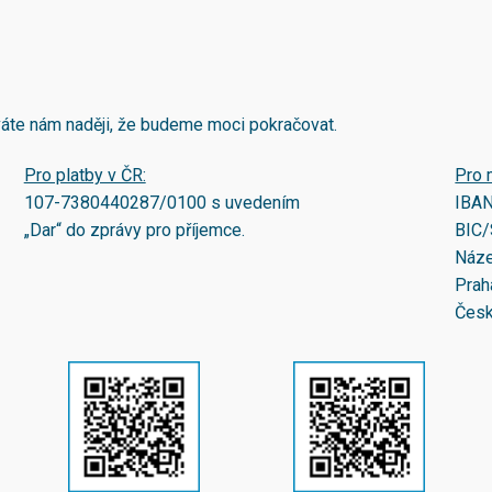
áváte nám naději, že budeme moci pokračovat.
Pro platby v ČR:
Pro 
107-7380440287/0100
s uvedením
IBA
„Dar“ do zprávy pro příjemce.
BIC/
Náze
Prah
Česk