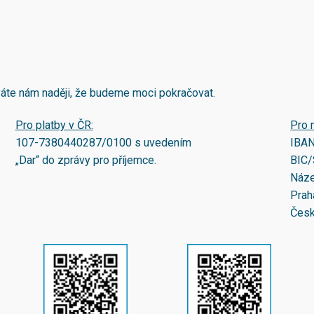
áváte nám naději, že budeme moci pokračovat.
Pro platby v ČR:
Pro 
107-7380440287/0100
s uvedením
IBA
„Dar“ do zprávy pro příjemce.
BIC/
Náze
Prah
Česk