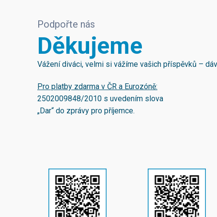
Podpořte nás
Děkujeme
Vážení diváci, velmi si vážíme vašich příspěvků – d
Pro platby zdarma v ČR a Eurozóně:
2502009848/2010
s uvedením slova
„Dar“ do zprávy pro příjemce.