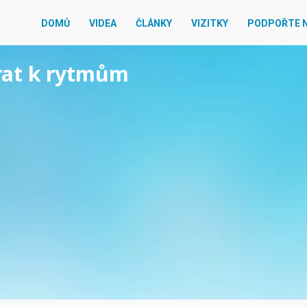
DOMŮ
VIDEA
ČLÁNKY
VIZITKY
PODPOŘTE 
vrat k rytmům