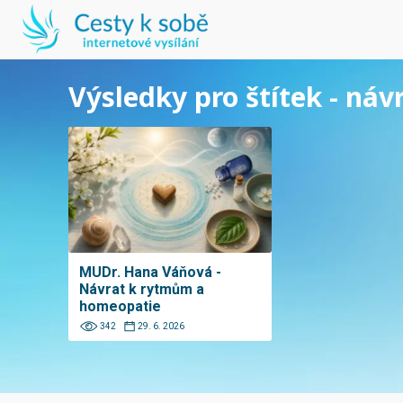
Výsledky pro štítek - ná
MUDr. Hana Váňová -
Návrat k rytmům a
homeopatie
342
29. 6. 2026