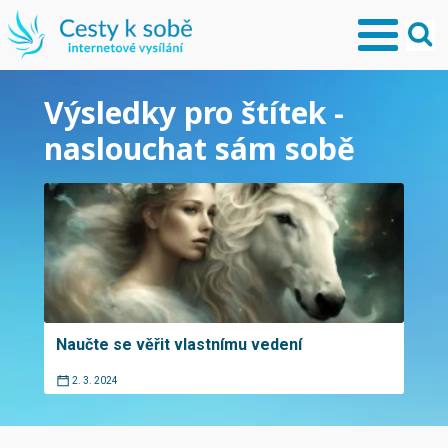
Výsledky pro štítek -
naslouchat sám sobě
Naučte se věřit vlastnímu vedení
2. 3. 2024