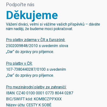
Podpořte nás
Děkujeme
Vážení diváci, velmi si vážíme vašich příspěvků – dáváte
nám naději, že budeme moci pokračovat.
Pro platby zdarma v ČR a Eurozóně:
2502009848/2010
s uvedením slova
„Dar“ do zprávy pro příjemce.
Pro platby v ČR:
107-7380440287/0100
s uvedením
„Dar“ do zprávy pro příjemce.
Pro mezinárodní platby ze zahraničí:
IBAN:
CZ40 0100 0001 0773 8044 0287
BIC/SWIFT kód:
KOMBCZPPXXX
Název účtu: CESTY K SOBĚ