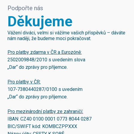
Podpořte nás
Děkujeme
Vážení diváci, velmi si vážíme vašich příspěvků – dáváte
nám naději, že budeme moci pokračovat.
Pro platby zdarma v ČR a Eurozóně:
2502009848/2010
s uvedením slova
„Dar“ do zprávy pro příjemce.
Pro platby v ČR:
107-7380440287/0100
s uvedením
„Dar“ do zprávy pro příjemce.
Pro mezinárodní platby ze zahraničí:
IBAN:
CZ40 0100 0001 0773 8044 0287
BIC/SWIFT kód:
KOMBCZPPXXX
Název účtu: CESTY K SOBĚ