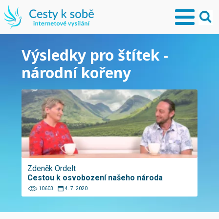
Výsledky pro štítek -
národní kořeny
Zdeněk Ordelt
Cestou k osvobození našeho národa
10603
4. 7. 2020