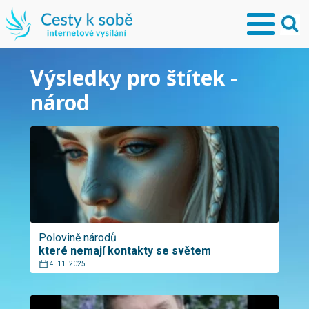
Výsledky pro štítek -
národ
Polovině národů
které nemají kontakty se světem
4. 11. 2025