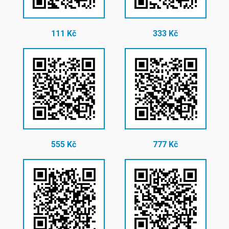
111 Kč
333 Kč
555 Kč
777 Kč