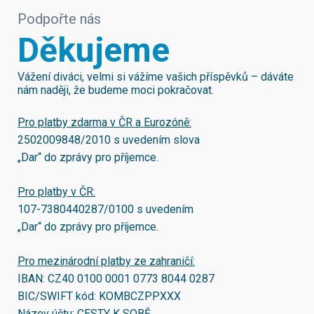
Podpořte nás
Děkujeme
Vážení diváci, velmi si vážíme vašich příspěvků – dáváte
nám naději, že budeme moci pokračovat.
Pro platby zdarma v ČR a Eurozóně:
2502009848/2010
s uvedením slova
„Dar“ do zprávy pro příjemce.
Pro platby v ČR:
107-7380440287/0100
s uvedením
„Dar“ do zprávy pro příjemce.
Pro mezinárodní platby ze zahraničí:
IBAN:
CZ40 0100 0001 0773 8044 0287
BIC/SWIFT kód:
KOMBCZPPXXX
Název účtu: CESTY K SOBĚ