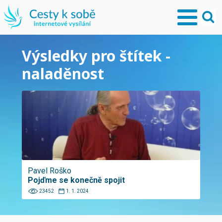
Výsledky pro štítek -
naladěnost
Pavel Roško
Pojďme se konečně spojit
23452
1. 1. 2024