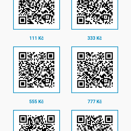
111 Kč
333 Kč
555 Kč
777 Kč