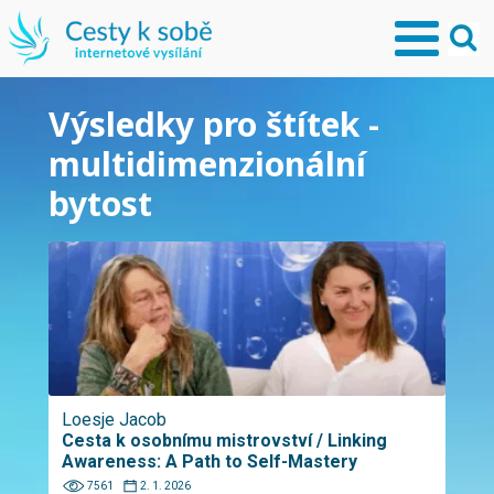
Výsledky pro štítek -
multidimenzionální
bytost
Loesje Jacob
Cesta k osobnímu mistrovství / Linking
Awareness: A Path to Self-Mastery
7561
2. 1. 2026