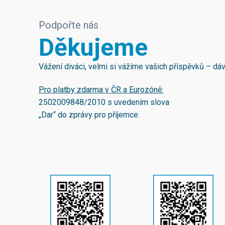
Podpořte nás
Děkujeme
Vážení diváci, velmi si vážíme vašich příspěvků – d
Pro platby zdarma v ČR a Eurozóně:
2502009848/2010
s uvedením slova
„Dar“ do zprávy pro příjemce.