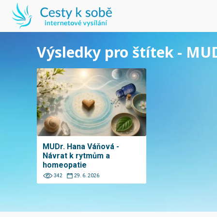
Výsledky pro štítek - MU
MUDr. Hana Váňová -
Návrat k rytmům a
homeopatie
342
29. 6. 2026