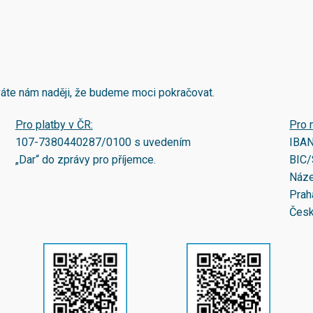
áváte nám naději, že budeme moci pokračovat.
Pro platby v ČR:
Pro 
107-7380440287/0100
s uvedením
IBA
„Dar“ do zprávy pro příjemce.
BIC/
Náze
Prah
Česk