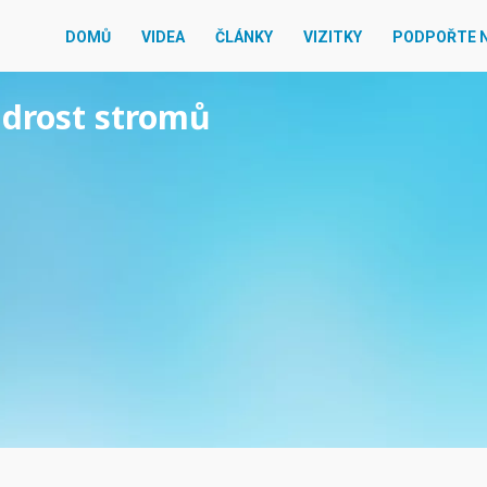
DOMŮ
VIDEA
ČLÁNKY
VIZITKY
PODPOŘTE 
udrost stromů