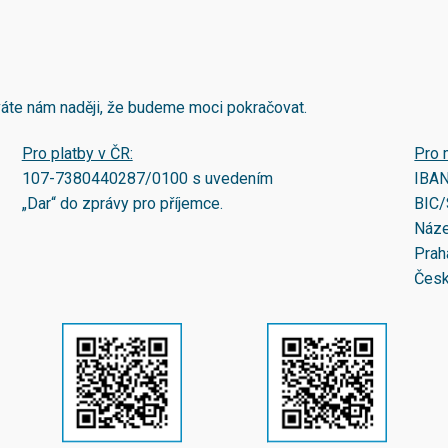
áváte nám naději, že budeme moci pokračovat.
Pro platby v ČR:
Pro 
107-7380440287/0100
s uvedením
IBA
„Dar“ do zprávy pro příjemce.
BIC/
Náze
Prah
Česk