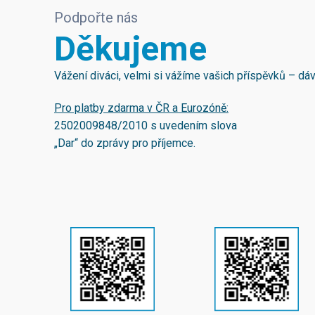
Podpořte nás
Děkujeme
Vážení diváci, velmi si vážíme vašich příspěvků – d
Pro platby zdarma v ČR a Eurozóně:
2502009848/2010
s uvedením slova
„Dar“ do zprávy pro příjemce.