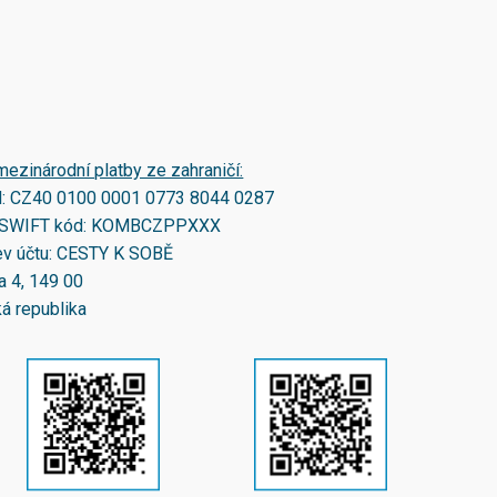
mezinárodní platby ze zahraničí:
N:
CZ40 0100 0001 0773 8044 0287
SWIFT kód:
KOMBCZPPXXX
v účtu: CESTY K SOBĚ
a 4, 149 00
á republika