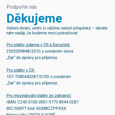
Podpořte nás
Děkujeme
Vážení diváci, velmi si vážíme vašich příspěvků – dáváte
nám naději, že budeme moci pokračovat.
Pro platby zdarma v ČR a Eurozóně:
2502009848/2010
s uvedením slova
„Dar“ do zprávy pro příjemce.
Pro platby v ČR:
107-7380440287/0100
s uvedením
„Dar“ do zprávy pro příjemce.
Pro mezinárodní platby ze zahraničí:
IBAN:
CZ40 0100 0001 0773 8044 0287
BIC/SWIFT kód:
KOMBCZPPXXX
Název účtu: CESTY K SOBĚ