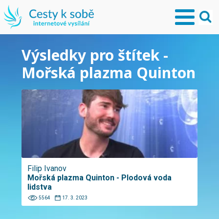
Výsledky pro štítek -
Mořská plazma Quinton
Filip Ivanov
Mořská plazma Quinton - Plodová voda
lidstva
5564
17. 3. 2023