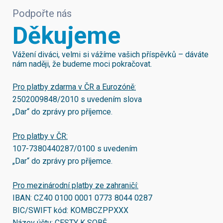
Podpořte nás
Děkujeme
Vážení diváci, velmi si vážíme vašich příspěvků – dáváte
nám naději, že budeme moci pokračovat.
Pro platby zdarma v ČR a Eurozóně:
2502009848/2010
s uvedením slova
„Dar“ do zprávy pro příjemce.
Pro platby v ČR:
107-7380440287/0100
s uvedením
„Dar“ do zprávy pro příjemce.
Pro mezinárodní platby ze zahraničí:
IBAN:
CZ40 0100 0001 0773 8044 0287
BIC/SWIFT kód:
KOMBCZPPXXX
Název účtu: CESTY K SOBĚ