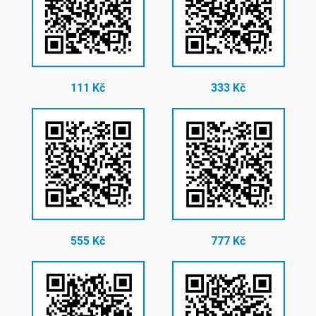
111 Kč
333 Kč
555 Kč
777 Kč