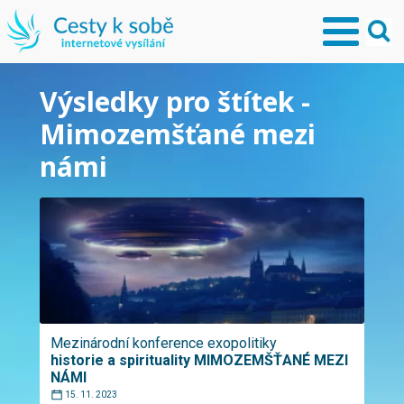
Výsledky pro štítek -
Mimozemšťané mezi
námi
Mezinárodní konference exopolitiky
historie a spirituality MIMOZEMŠŤANÉ MEZI
NÁMI
15. 11. 2023