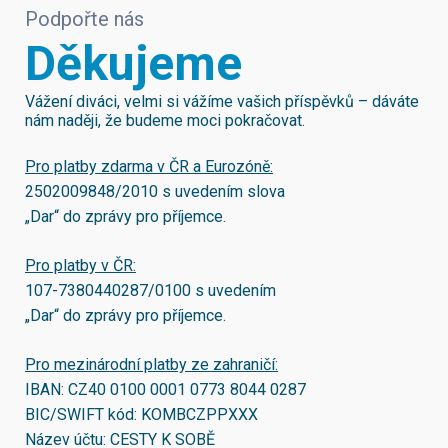
Podpořte nás
Děkujeme
Vážení diváci, velmi si vážíme vašich příspěvků – dáváte
nám naději, že budeme moci pokračovat.
Pro platby zdarma v ČR a Eurozóně:
2502009848/2010
s uvedením slova
„Dar“ do zprávy pro příjemce.
Pro platby v ČR:
107-7380440287/0100
s uvedením
„Dar“ do zprávy pro příjemce.
Pro mezinárodní platby ze zahraničí:
IBAN:
CZ40 0100 0001 0773 8044 0287
BIC/SWIFT kód:
KOMBCZPPXXX
Název účtu: CESTY K SOBĚ