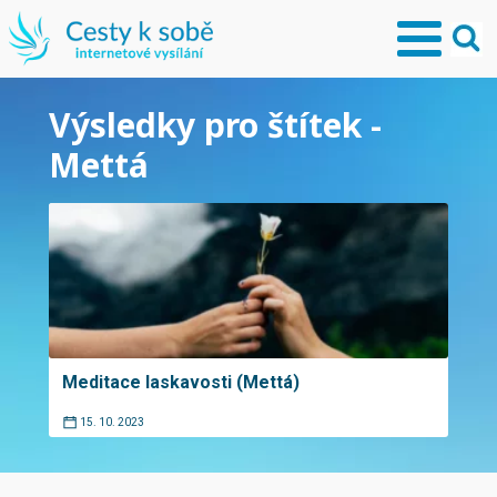
Výsledky pro štítek -
Mettá
Meditace laskavosti (Mettá)
15. 10. 2023