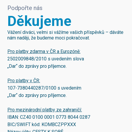
Podpořte nás
Děkujeme
Vážení diváci, velmi si vážíme vašich příspěvků – dáváte
nám naději, že budeme moci pokračovat.
Pro platby zdarma v ČR a Eurozóně:
2502009848/2010
s uvedením slova
„Dar“ do zprávy pro příjemce.
Pro platby v ČR:
107-7380440287/0100
s uvedením
„Dar“ do zprávy pro příjemce.
Pro mezinárodní platby ze zahraničí:
IBAN:
CZ40 0100 0001 0773 8044 0287
BIC/SWIFT kód:
KOMBCZPPXXX
Název účtu: CESTY K SOBĚ