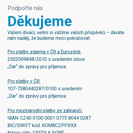
Podpořte nás
Děkujeme
Vážení diváci, velmi si vážíme vašich příspěvků – dáváte
nám naději, že budeme moci pokračovat.
Pro platby zdarma v ČR a Eurozóně:
2502009848/2010
s uvedením slova
„Dar“ do zprávy pro příjemce.
Pro platby v ČR:
107-7380440287/0100
s uvedením
„Dar“ do zprávy pro příjemce.
Pro mezinárodní platby ze zahraničí:
IBAN:
CZ40 0100 0001 0773 8044 0287
BIC/SWIFT kód:
KOMBCZPPXXX
Název účtu: CESTY K SOBĚ