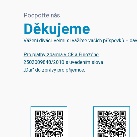
Podpořte nás
Děkujeme
Vážení diváci, velmi si vážíme vašich příspěvků – d
Pro platby zdarma v ČR a Eurozóně:
2502009848/2010
s uvedením slova
„Dar“ do zprávy pro příjemce.