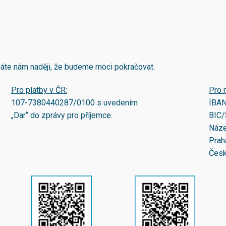
áváte nám naději, že budeme moci pokračovat.
Pro platby v ČR:
Pro 
107-7380440287/0100
s uvedením
IBA
„Dar“ do zprávy pro příjemce.
BIC/
Náze
Prah
Česk