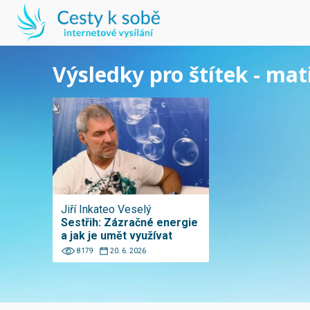
Výsledky pro štítek - mat
Jiří Inkateo Veselý
Sestřih: Zázračné energie
a jak je umět využívat
8179
20. 6. 2026