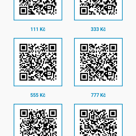
111 Kč
333 Kč
555 Kč
777 Kč