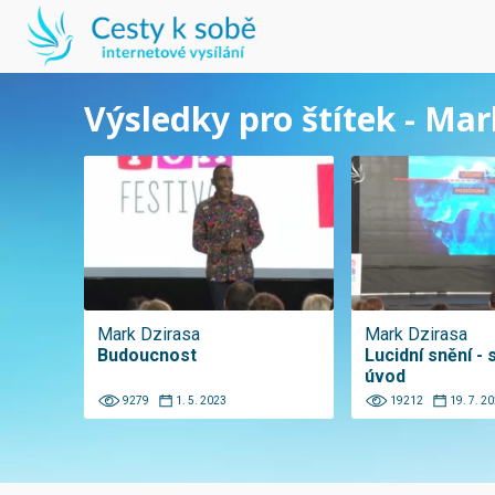
Výsledky pro štítek - Mar
Mark Dzirasa
Mark Dzirasa
Budoucnost
Lucidní snění - 
úvod
9279
1. 5. 2023
19212
19. 7. 2