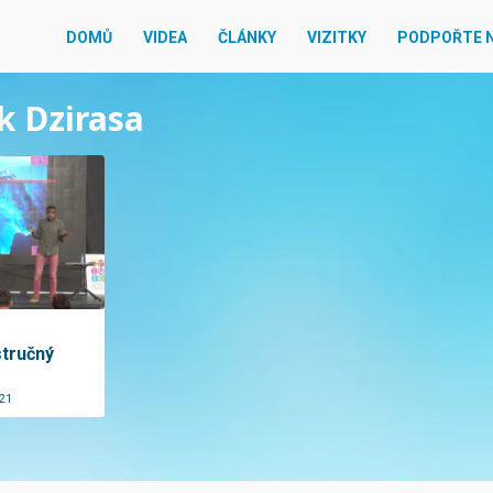
DOMŮ
VIDEA
ČLÁNKY
VIZITKY
PODPOŘTE 
k Dzirasa
stručný
021