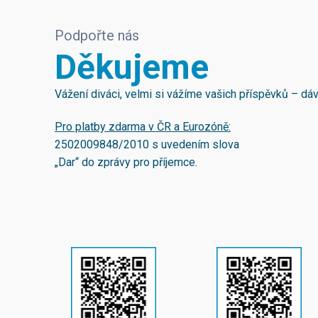
Podpořte nás
Děkujeme
Vážení diváci, velmi si vážíme vašich příspěvků – d
Pro platby zdarma v ČR a Eurozóně:
2502009848/2010
s uvedením slova
„Dar“ do zprávy pro příjemce.