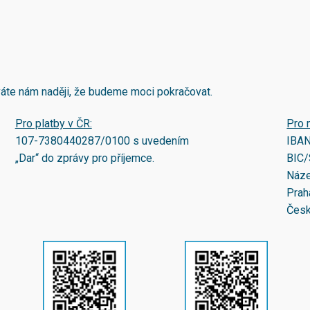
áváte nám naději, že budeme moci pokračovat.
Pro platby v ČR:
Pro 
107-7380440287/0100
s uvedením
IBA
„Dar“ do zprávy pro příjemce.
BIC/
Náze
Prah
Česk