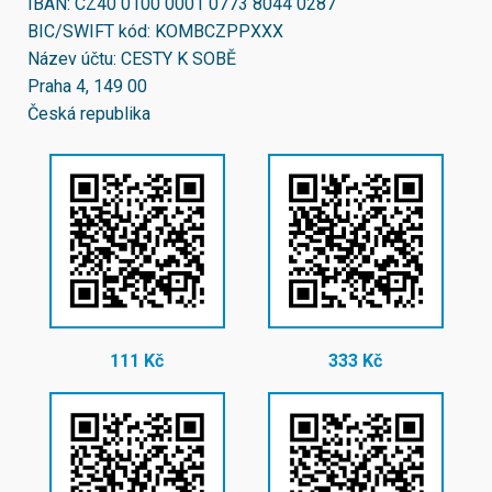
IBAN:
CZ40 0100 0001 0773 8044 0287
BIC/SWIFT kód:
KOMBCZPPXXX
Název účtu: CESTY K SOBĚ
Praha 4, 149 00
Česká republika
111 Kč
333 Kč