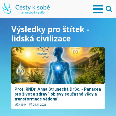
Výsledky pro štítek -
lidská civilizace
Prof. RNDr. Anna Strunecká DrSc. - Panacea
pro život a zdraví: objevy současné vědy a
transformace vědomí
1394
25. 5. 2026