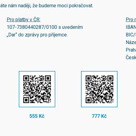
áváte nám naději, že budeme moci pokračovat.
Pro platby v ČR:
Pro 
107-7380440287/0100
s uvedením
IBA
„Dar“ do zprávy pro příjemce.
BIC/
Náze
Prah
Česk
555 Kč
777 Kč