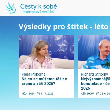
Výsledky pro štítek - léto
Klára Pokorná
Richard Stříbrný
Na co se můžeme těšit v
Nejvýznamnější
srpnu a září 2026?
konstelace - č
2026
15624
31. 7. 2026
20007
26. 6. 2