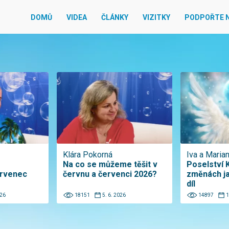
DOMŮ
VIDEA
ČLÁNKY
VIZITKY
PODPOŘTE 
Klára Pokorná
Iva a Maria
Na co se můžeme těšit v
Poselství K
ervenec
červnu a červenci 2026?
změnách ja
díl
026
18151
5. 6. 2026
14897
1