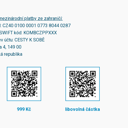
mezinárodní platby ze zahraničí:
N:
CZ40 0100 0001 0773 8044 0287
SWIFT kód:
KOMBCZPPXXX
v účtu: CESTY K SOBĚ
a 4, 149 00
á republika
999 Kč
libovolná částka