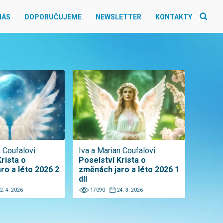
NÁS
DOPORUČUJEME
NEWSLETTER
KONTAKTY
n Coufalovi
Iva a Marian Coufalovi
rista o
Poselství Krista o
ro a léto 2026 2
změnách jaro a léto 2026 1
díl
2. 4. 2026
17090
24. 3. 2026