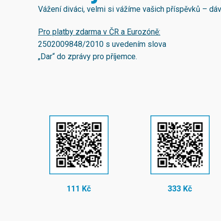
Vážení diváci, velmi si vážíme vašich příspěvků – d
Pro platby zdarma v ČR a Eurozóně:
2502009848/2010
s uvedením slova
„Dar“ do zprávy pro příjemce.
111 Kč
333 Kč