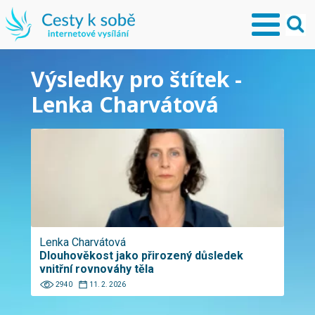
Výsledky pro štítek -
Lenka Charvátová
Lenka Charvátová
Dlouhověkost jako přirozený důsledek
vnitřní rovnováhy těla
2940
11. 2. 2026