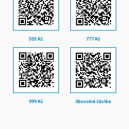
555 Kč
777 Kč
999 Kč
libovolná částka