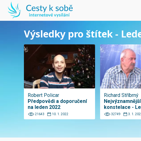
Výsledky pro štítek - Led
Robert Policar
Richard Stříbrný
Předpovědi a doporučení
Nejvýznamnější
na leden 2022
konstelace - L
21643
10. 1. 2022
32749
3. 1. 202