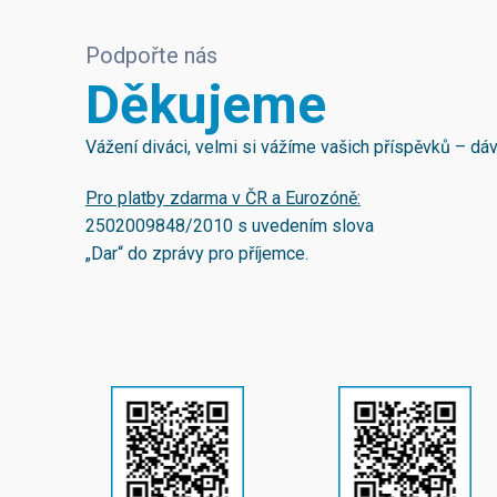
Podpořte nás
Děkujeme
Vážení diváci, velmi si vážíme vašich příspěvků – d
Pro platby zdarma v ČR a Eurozóně:
2502009848/2010
s uvedením slova
„Dar“ do zprávy pro příjemce.