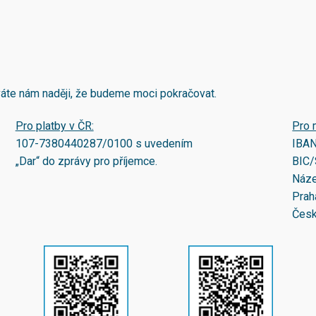
áváte nám naději, že budeme moci pokračovat.
Pro platby v ČR:
Pro 
107-7380440287/0100
s uvedením
IBA
„Dar“ do zprávy pro příjemce.
BIC/
Náze
Prah
Česk