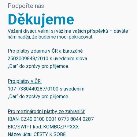
Podpořte nás
Děkujeme
Vážení diváci, velmi si vážíme vašich příspěvků – dáváte
nám naději, že budeme moci pokračovat.
Pro platby zdarma v ČR a Eurozóně:
2502009848/2010
s uvedením slova
„Dar“ do zprávy pro příjemce.
Pro platby v ČR:
107-7380440287/0100
s uvedením
„Dar“ do zprávy pro příjemce.
Pro mezinárodní platby ze zahraničí:
IBAN:
CZ40 0100 0001 0773 8044 0287
BIC/SWIFT kód:
KOMBCZPPXXX
Název účtu: CESTY K SOBĚ