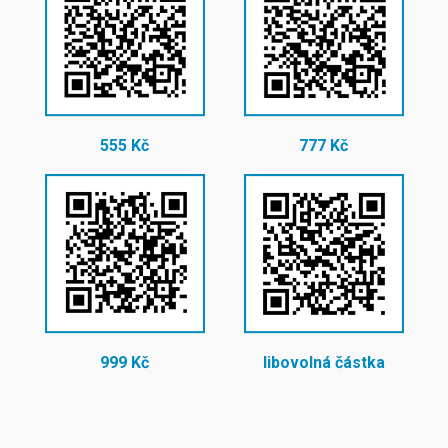
555 Kč
777 Kč
999 Kč
libovolná částka