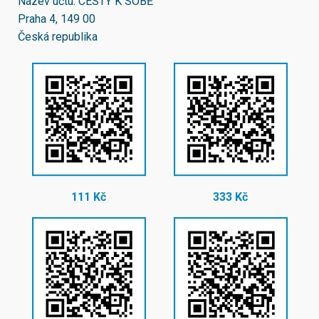
Název účtu: CESTY K SOBĚ
Praha 4, 149 00
Česká republika
111 Kč
333 Kč