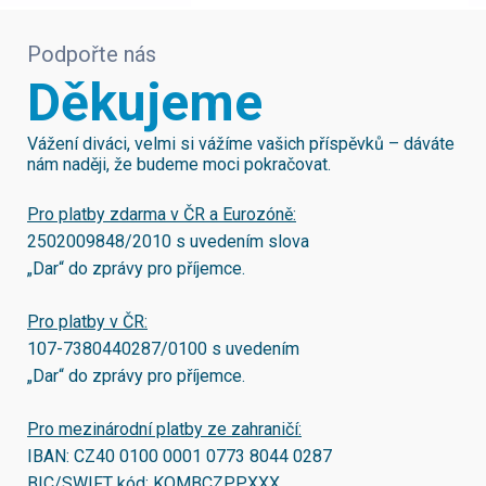
Podpořte nás
Děkujeme
Vážení diváci, velmi si vážíme vašich příspěvků – dáváte
nám naději, že budeme moci pokračovat.
Pro platby zdarma v ČR a Eurozóně:
2502009848/2010
s uvedením slova
„Dar“ do zprávy pro příjemce.
Pro platby v ČR:
107-7380440287/0100
s uvedením
„Dar“ do zprávy pro příjemce.
Pro mezinárodní platby ze zahraničí:
IBAN:
CZ40 0100 0001 0773 8044 0287
BIC/SWIFT kód:
KOMBCZPPXXX