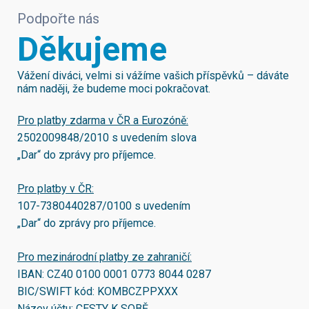
Podpořte nás
Děkujeme
Vážení diváci, velmi si vážíme vašich příspěvků – dáváte
nám naději, že budeme moci pokračovat.
Pro platby zdarma v ČR a Eurozóně:
2502009848/2010
s uvedením slova
„Dar“ do zprávy pro příjemce.
Pro platby v ČR:
107-7380440287/0100
s uvedením
„Dar“ do zprávy pro příjemce.
Pro mezinárodní platby ze zahraničí:
IBAN:
CZ40 0100 0001 0773 8044 0287
BIC/SWIFT kód:
KOMBCZPPXXX
Název účtu: CESTY K SOBĚ