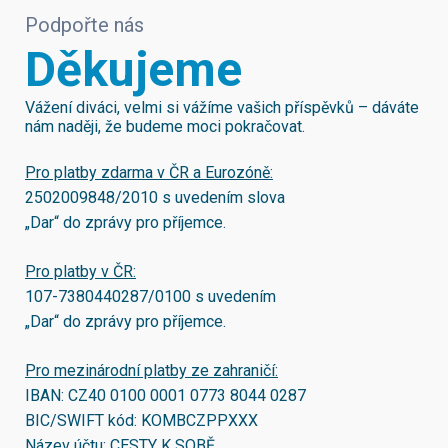
Podpořte nás
Děkujeme
Vážení diváci, velmi si vážíme vašich příspěvků – dáváte
nám naději, že budeme moci pokračovat.
Pro platby zdarma v ČR a Eurozóně:
2502009848/2010
s uvedením slova
„Dar“ do zprávy pro příjemce.
Pro platby v ČR:
107-7380440287/0100
s uvedením
„Dar“ do zprávy pro příjemce.
Pro mezinárodní platby ze zahraničí:
IBAN:
CZ40 0100 0001 0773 8044 0287
BIC/SWIFT kód:
KOMBCZPPXXX
Název účtu: CESTY K SOBĚ