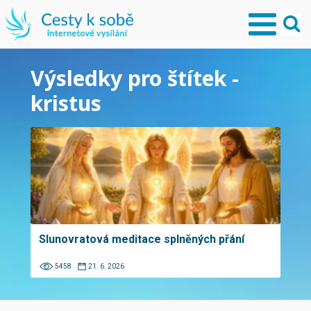
Výsledky pro štítek -
kristus
Slunovratová meditace splněných přání
5458
21. 6. 2026