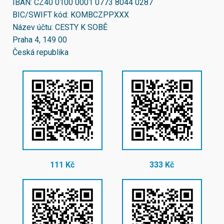
IBAN:
CZ40 0100 0001 0773 8044 0287
BIC/SWIFT kód:
KOMBCZPPXXX
Název účtu: CESTY K SOBĚ
Praha 4, 149 00
Česká republika
111 Kč
333 Kč