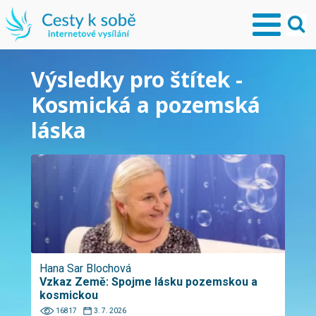
Výsledky pro štítek -
Kosmická a pozemská
láska
Hana Sar Blochová
Vzkaz Země: Spojme lásku pozemskou a
kosmickou
16817
3. 7. 2026