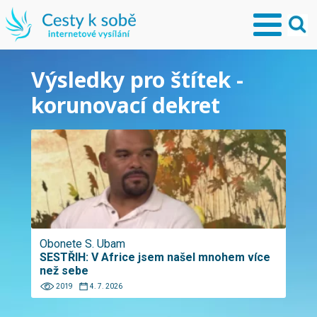
Výsledky pro štítek -
korunovací dekret
Obonete S. Ubam
SESTŘIH: V Africe jsem našel mnohem více
než sebe
2019
4. 7. 2026