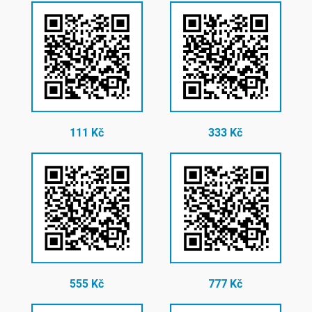
111 Kč
333 Kč
555 Kč
777 Kč