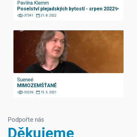
Pavlína Klemm
Poselství plejadských bytostí - srpen 2022✨
37341
21. 8. 2022
Sueneé
MIMOZEMŠŤANÉ
53236
15. 5. 2021
Podpořte nás
Děkujeme