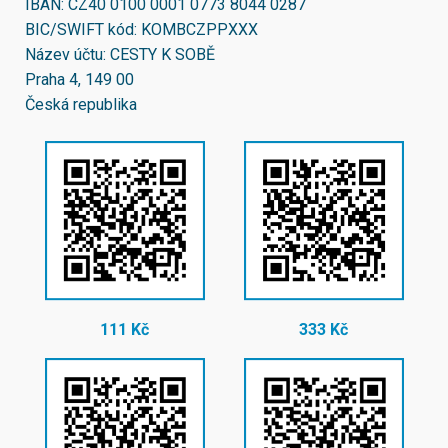
IBAN:
CZ40 0100 0001 0773 8044 0287
BIC/SWIFT kód:
KOMBCZPPXXX
Název účtu: CESTY K SOBĚ
Praha 4, 149 00
Česká republika
111 Kč
333 Kč