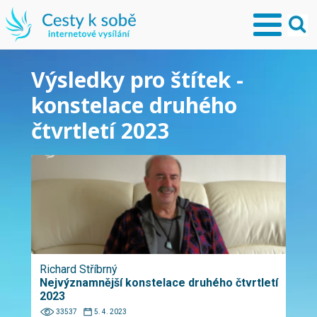
Výsledky pro štítek -
konstelace druhého
čtvrtletí 2023
Richard Stříbrný
Nejvýznamnější konstelace druhého čtvrtletí
2023
33537
5. 4. 2023