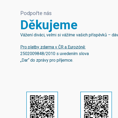
Podpořte nás
Děkujeme
Vážení diváci, velmi si vážíme vašich příspěvků – d
Pro platby zdarma v ČR a Eurozóně:
2502009848/2010
s uvedením slova
„Dar“ do zprávy pro příjemce.