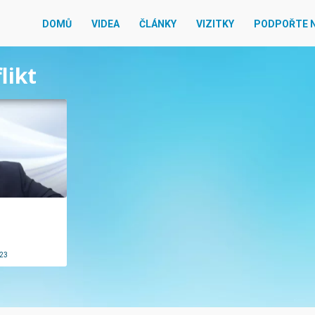
DOMŮ
VIDEA
ČLÁNKY
VIZITKY
PODPOŘTE 
likt
023