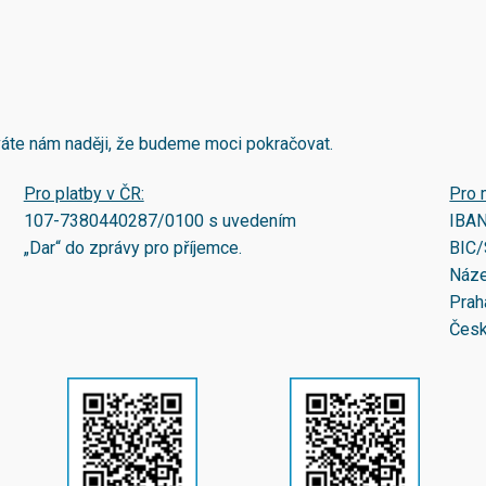
áváte nám naději, že budeme moci pokračovat.
Pro platby v ČR:
Pro 
107-7380440287/0100
s uvedením
IBA
„Dar“ do zprávy pro příjemce.
BIC/
Náze
Prah
Česk