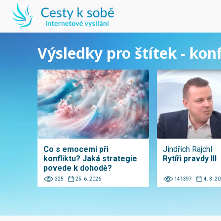
Výsledky pro štítek - konf
Co s emocemi při
Jindřich Rajchl
konfliktu? Jaká strategie
Rytíři pravdy III
povede k dohodě?
325
25. 6. 2026
141397
4. 3. 2